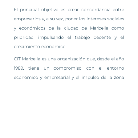
El principal objetivo es crear concordancia entre
empresarios y, a su vez, poner los intereses sociales
y económicos de la ciudad de Marbella como
prioridad, impulsando el trabajo decente y el
crecimiento económico.
CIT Marbella es una organización que, desde el año
1989, tiene un compromiso con el entorno
económico y empresarial y el impulso de la zona
de Marbella y la Costa del Sol como un destino
turístico tal como es, de primera categoría y uno
de los más exclusivos, convirtiéndose así en una de
las organizaciones importantes de toda la
provincia para el sector empresarial y el desarrollo
económico competitivo.