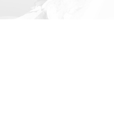
ALQUILER DE YATES DE LUJO EN
MARBELLA
Chárter de yates desde el puerto deportivo Puerto
Banús en Marbella. Descubre una amplia variedad
de yates de lujo para alquilar 2, 4 y 8 horas, además