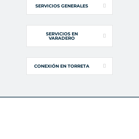
SERVICIOS GENERALES
SERVICIOS EN
VARADERO
CONEXIÓN EN TORRETA
Puerto Banús pone a tu disposición un servicio de
gestión y asesoramiento de compra de amarres y
alquiler de amarres.