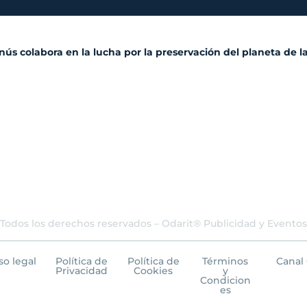
ús colabora en la lucha por la preservación del planeta de 
Todos los derechos reservados – Odarit® Publicidad y Eventos
so legal
Política de
Política de
Términos
Canal 
Privacidad
Cookies
y
Condicion
es