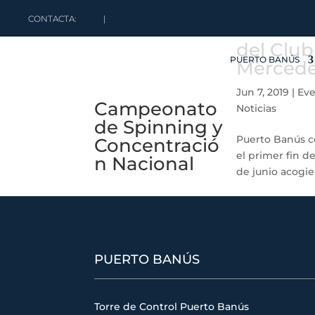
CONTACTA:
|
del Club
PUERTO BANÚS
Merced
Jun 7, 2019
|
Eve
Campeonato
Noticias
de Spinning y
Puerto Banús 
Concentració
el primer fin 
n Nacional
de junio acogi
PUERTO BANÚS
Torre de Control Puerto Banús