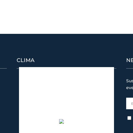
CLIMA
N
Puerto Banús
Sus
12:58 pm,
08/09/2026
ev
33
°C
cielo claro
50 %