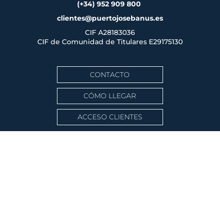
(+34) 952 909 800
clientes@puertojosebanus.es
CIF A28183036
CIF de Comunidad de Titulares
E29175130
CONTACTO
CÓMO LLEGAR
ACCESO CLIENTES
CLIMA
Puerto Banús
8:33 pm,
08/08/2026