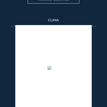
CLIMA
Puerto Banús
9:06 am,
08/06/2026
27
°C
cielo claro
56 %
1017 mb
3 Km/h
Ráfagas de viento:
3 Km/h
Clouds:
0%
Visibilidad:
10 km
Amanecer:
7:29 am
Atardecer:
9:21 pm