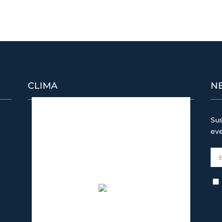
CLIMA
N
Puerto Banús
Sus
1:00 am,
08/08/2026
ev
28
°C
algo de nubes
65 %
1017 mb
6 Km/h