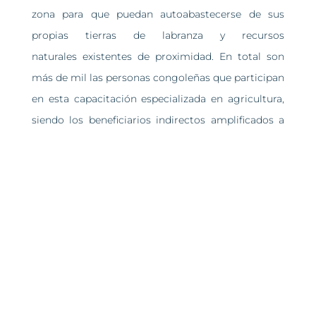
zona para que puedan autoabastecerse de sus
propias tierras de labranza y recursos
naturales existentes de proximidad. En total son
más de mil las personas congoleñas que participan
en esta capacitación especializada en agricultura,
siendo los beneficiarios indirectos amplificados a
nivel cuantitativo, ya que este proyecto afecta
también de manera positiva a las propias familias
de los estudiantes, vecinos de aldea, dinamización
de la zona a nivel económico con lo que ello
supone, etc.
Desde el punto de vista de los
Objetivos de
Desarrollo Sostenible (ODS)
, este tipo de
proyectos combinan de manera eficaz la filosofía