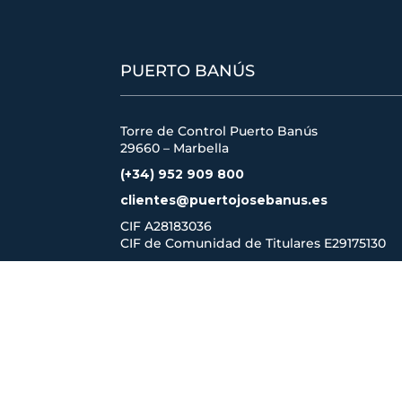
PUERTO BANÚS
Torre de Control Puerto Banús
29660 – Marbella
(+34) 952 909 800
clientes@puertojosebanus.es
CIF A28183036
CIF de Comunidad de Titulares
E29175130
CONTACTO
CÓMO LLEGAR
ACCESO CLIENTES