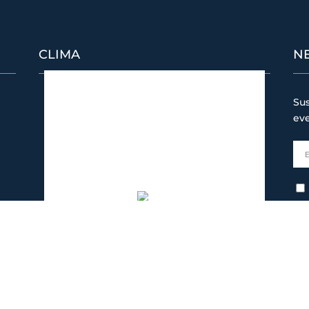
CLIMA
N
Puerto Banús
Sus
11:56 pm,
08/06/2026
ev
28
°C
cielo claro
67 %
1018 mb
3 Km/h
Ráfagas de viento:
4 Km/h
Clouds:
0%
Visibilidad:
10 km
Amanecer:
7:29 am