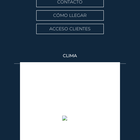
CONTACTO
CÓMO LLEGAR
ACCESO CLIENTES
CLIMA
Puerto Banús
5:41 pm,
08/09/2026
36
°C
nubes dispersas
48 %
1013 mb
7 Km/h