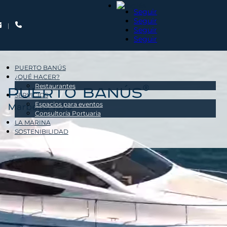
Seguir
Seguir
|
Seguir
Seguir
PUERTO BANÚS
¿QUÉ HACER?
Restaurantes
SERVICIOS
Espacios para eventos
Consultoría Portuaria
LA MARINA
SOSTENIBILIDAD